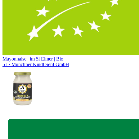
Mayonnaise | im 5l Eimer | Bio
5 l
· Münchner Kindl Senf GmbH