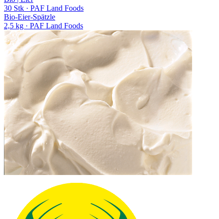
30 Stk
· PAF Land Foods
Bio-Eier-Spätzle
2,5 kg
· PAF Land Foods