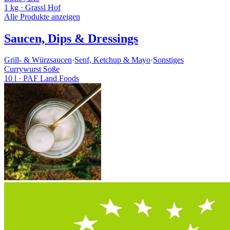
1 kg
· Grassl Hof
Alle Produkte anzeigen
Saucen, Dips & Dressings
Grill- & Würzsaucen
·
Senf, Ketchup & Mayo
·
Sonstiges
Currywurst Soße
10 l
· PAF Land Foods