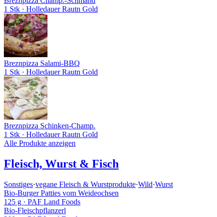
Breznpizza Champ.-Schmand
1 Stk
· Holledauer Rautn Gold
Breznpizza Salami-BBQ
1 Stk
· Holledauer Rautn Gold
Breznpizza Schinken-Champ.
1 Stk
· Holledauer Rautn Gold
Alle Produkte anzeigen
Fleisch, Wurst & Fisch
Sonstiges
·
vegane Fleisch & Wurstprodukte
·
Wild
·
Wurst
Bio-Burger Patties vom Weideochsen
125 g
· PAF Land Foods
Bio-Fleischpflanzerl