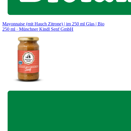
Mayonnaise (mit Hauch Zitrone) | im 250 ml Glas | Bio
250 ml
· Münchner Kindl Senf GmbH