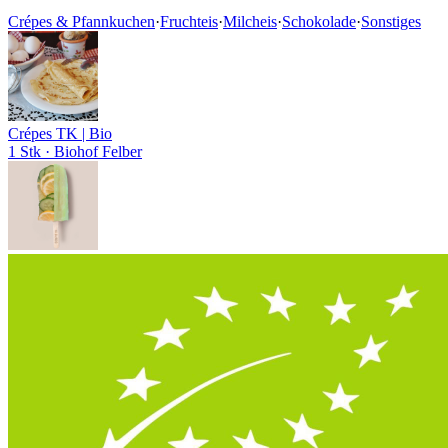
Crépes & Pfannkuchen
·
Fruchteis
·
Milcheis
·
Schokolade
·
Sonstiges
Crépes TK | Bio
1 Stk
· Biohof Felber