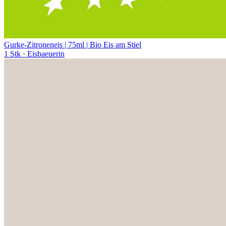
Gurke-Zitroneneis | 75ml | Bio Eis am Stiel
1 Stk
· Eisbaeuerin