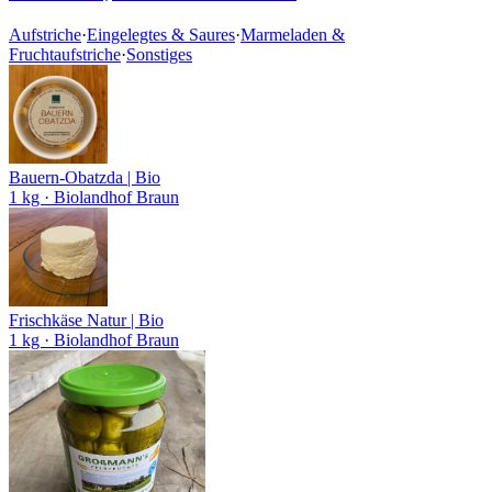
Aufstriche
·
Eingelegtes & Saures
·
Marmeladen &
Fruchtaufstriche
·
Sonstiges
Bauern-Obatzda | Bio
1 kg
· Biolandhof Braun
Frischkäse Natur | Bio
1 kg
· Biolandhof Braun