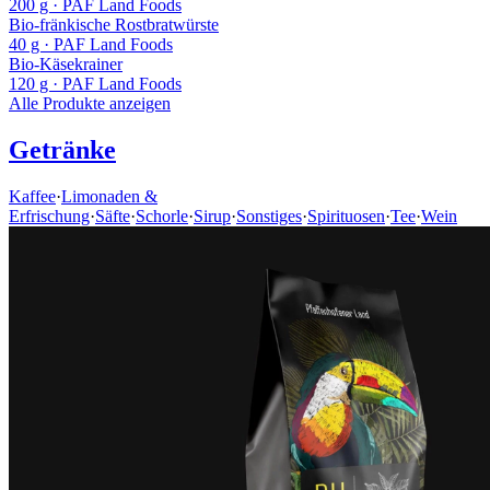
200 g
· PAF Land Foods
Bio-fränkische Rostbratwürste
40 g
· PAF Land Foods
Bio-Käsekrainer
120 g
· PAF Land Foods
Alle Produkte anzeigen
Getränke
Kaffee
·
Limonaden &
Erfrischung
·
Säfte
·
Schorle
·
Sirup
·
Sonstiges
·
Spirituosen
·
Tee
·
Wein