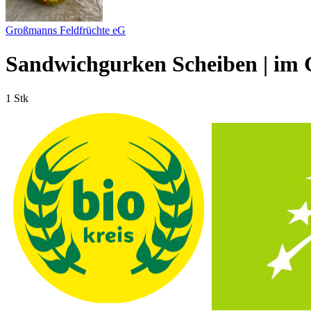
Großmanns Feldfrüchte eG
Sandwichgurken Scheiben | im G
1 Stk