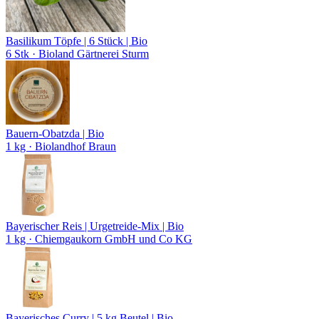
Basilikum Töpfe | 6 Stück | Bio
6 Stk
· Bioland Gärtnerei Sturm
Bauern-Obatzda | Bio
1 kg
· Biolandhof Braun
Bayerischer Reis | Urgetreide-Mix | Bio
1 kg
· Chiemgaukorn GmbH und Co KG
Bayerisches Curry | 5 kg Beutel | Bio