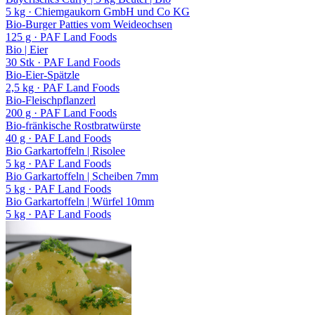
5 kg
· Chiemgaukorn GmbH und Co KG
Bio-Burger Patties vom Weideochsen
125 g
· PAF Land Foods
Bio | Eier
30 Stk
· PAF Land Foods
Bio-Eier-Spätzle
2,5 kg
· PAF Land Foods
Bio-Fleischpflanzerl
200 g
· PAF Land Foods
Bio-fränkische Rostbratwürste
40 g
· PAF Land Foods
Bio Garkartoffeln | Risolee
5 kg
· PAF Land Foods
Bio Garkartoffeln | Scheiben 7mm
5 kg
· PAF Land Foods
Bio Garkartoffeln | Würfel 10mm
5 kg
· PAF Land Foods