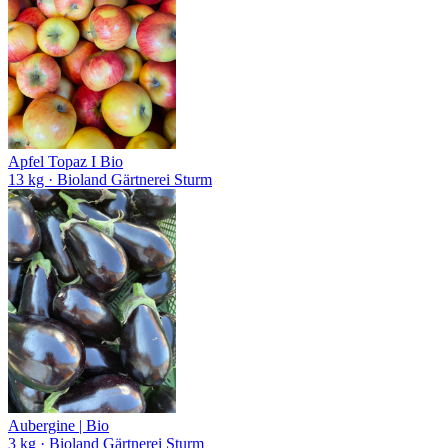
Apfel Topaz I Bio
13 kg
· Bioland Gärtnerei Sturm
Aubergine | Bio
3 kg
· Bioland Gärtnerei Sturm