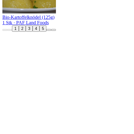
Bio-Kartoffelknödel (125g)
1 Stk
· PAF Land Foods
1
2
3
4
5