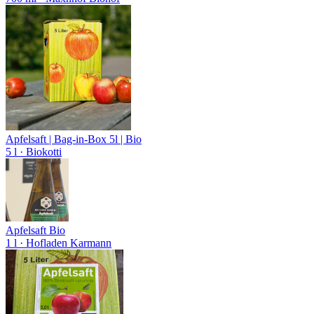
Apfelsaft | Bag-in-Box 5l | Bio
5 l
· Biokotti
Apfelsaft Bio
1 l
· Hofladen Karmann