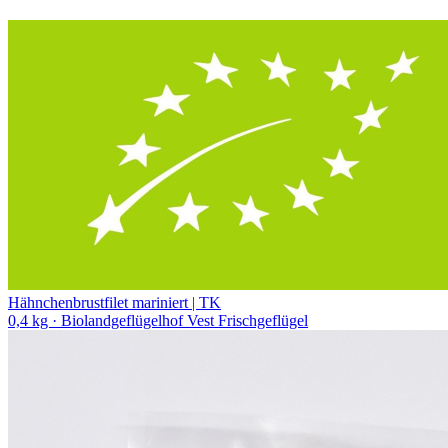
Hähnchenbrustfilet mariniert | TK
0,4 kg
· Biolandgeflügelhof Vest Frischgeflügel