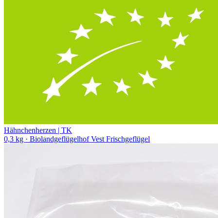
Hähnchenherzen | TK
0,3 kg
· Biolandgeflügelhof Vest Frischgeflügel