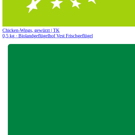
Chicken-Wings, gewürzt | TK
0,5 kg
· Biolandgeflügelhof Vest Frischgeflügel