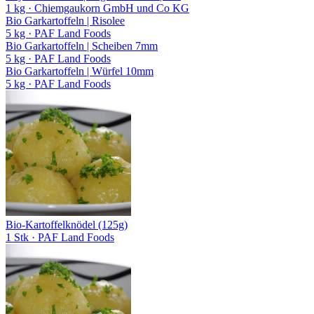
1 kg
· Chiemgaukorn GmbH und Co KG
Bio Garkartoffeln | Risolee
5 kg
· PAF Land Foods
Bio Garkartoffeln | Scheiben 7mm
5 kg
· PAF Land Foods
Bio Garkartoffeln | Würfel 10mm
5 kg
· PAF Land Foods
Bio-Kartoffelknödel (125g)
1 Stk
· PAF Land Foods