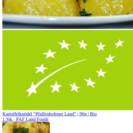
Kartoffelknödel "Pfaffenhofener Land" | 90g | Bio
1 Stk
· PAF Land Foods