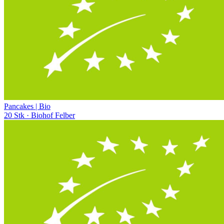
Pancakes | Bio
20 Stk
· Biohof Felber