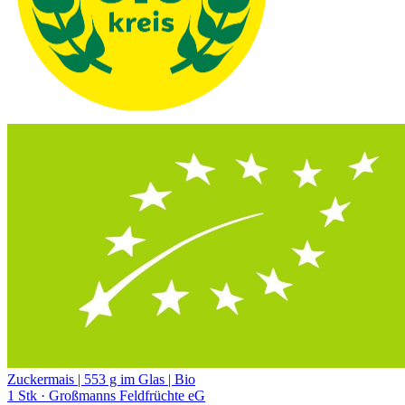
Zuckermais | 553 g im Glas | Bio
1 Stk
· Großmanns Feldfrüchte eG