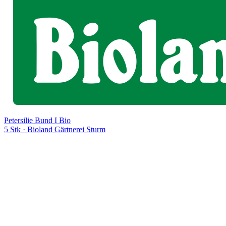
Petersilie Bund I Bio
5 Stk
· Bioland Gärtnerei Sturm