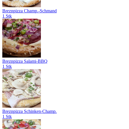
Breznpizza Champ.-Schmand
1 Stk
Breznpizza Salami-BBQ
1 Stk
Breznpizza Schinken-Champ.
1 Stk