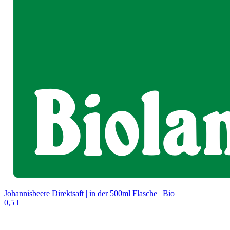
Johannisbeere Direktsaft | in der 500ml Flasche | Bio
0,5 l