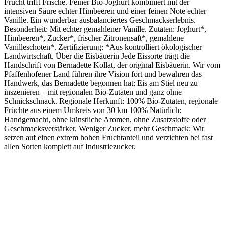
Frucht trifft Frische. Feiner Bio-Joghurt kombiniert mit der
intensiven Säure echter Himbeeren und einer feinen Note echter
Vanille. Ein wunderbar ausbalanciertes Geschmackserlebnis.
Besonderheit: Mit echter gemahlener Vanille. Zutaten: Joghurt*,
Himbeeren*, Zucker*, frischer Zitronensaft*, gemahlene
Vanilleschoten*. Zertifizierung: *Aus kontrolliert ökologischer
Landwirtschaft. Über die Eisbäuerin Jede Eissorte trägt die
Handschrift von Bernadette Kollat, der original Eisbäuerin. Wir vom
Pfaffenhofener Land führen ihre Vision fort und bewahren das
Handwerk, das Bernadette begonnen hat: Eis am Stiel neu zu
inszenieren – mit regionalen Bio-Zutaten und ganz ohne
Schnickschnack. Regionale Herkunft: 100% Bio-Zutaten, regionale
Früchte aus einem Umkreis von 30 km 100% Natürlich:
Handgemacht, ohne künstliche Aromen, ohne Zusatzstoffe oder
Geschmacksverstärker. Weniger Zucker, mehr Geschmack: Wir
setzen auf einen extrem hohen Fruchtanteil und verzichten bei fast
allen Sorten komplett auf Industriezucker.