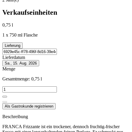
Verkaufseinheiten
0,75 l
1 x 750 ml Flasche
Lieferung
Lieferdatum
Sa., 15. Aug. 2026
Menge
Gesamtmenge:
0,75
l
Als Gastrokunde registrieren
Beschreibung
FRANCA Frizzante ist ein trockener, dennoch fruchtig-frischer
Secco mit einer langanhaltenden feinen Perlage. Er schmeckt pur,